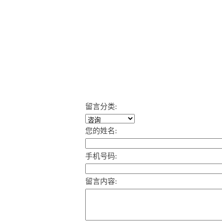
留言分类:
您的姓名:
手机号码:
留言内容: