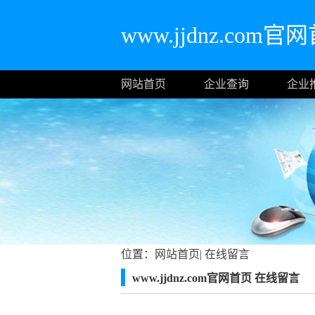
www.jjdnz.com官
网站首页
企业查询
企业
位置：
网站首页
|
在线留言
www.jjdnz.com官网首页 在线留言